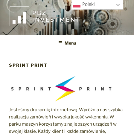
Przejdź
Polski
do
treści
PBZ INVESTMENT SP. Z O.O.
Menu
SPRINT PRINT
Jesteśmy drukarnią internetową. Wyróżnia nas szybka
realizacja zamówień i wysoka jakość wykonania. W
parku maszyn korzystamy z najlepszych urządzeń w
swojej klasie. Każdy klient i każde zamówienie,