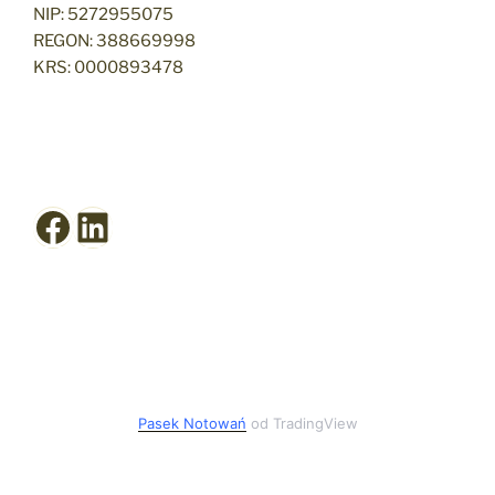
NIP: 5272955075
REGON: 388669998
KRS: 0000893478
Facebook
LinkedIn
Pasek Notowań
od TradingView