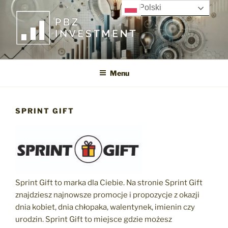
Przejdź
Polski
do
treści
PBZ INVESTMENT SP. Z O.O.
Menu
SPRINT GIFT
Sprint Gift to marka dla Ciebie. Na stronie Sprint Gift
znajdziesz najnowsze promocje i propozycje z okazji
dnia kobiet, dnia chłopaka, walentynek, imienin czy
urodzin. Sprint Gift to miejsce gdzie możesz