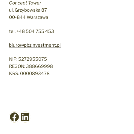
Concept Tower
ul. Grzybowska 87
00-844 Warszawa
tel. +48 504 755 453
biuro@pbzinvestment.pl
NIP: 5272955075
REGON: 388669998
KRS: 0000893478
Facebook
LinkedIn