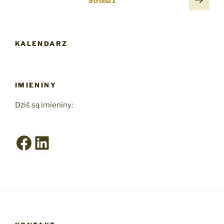
Strona
1
stro
wpisów
KALENDARZ
IMIENINY
Dziś są imieniny:
Facebook
LinkedIn