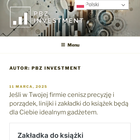
Przejdź
Polski
do
treści
PBZ INVESTMENT SP. Z O.O.
Menu
AUTOR:
PBZ INVESTMENT
OPUBLIKOWANE
11 MARCA, 2025
W
Jeśli w Twojej firmie cenisz precyzję i
porządek, linijki i zakładki do książek będą
dla Ciebie idealnym gadżetem.